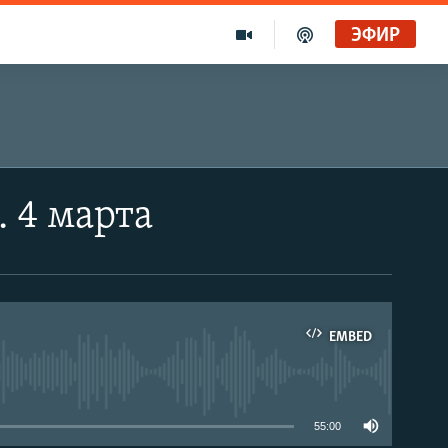
ЭФИР
 4 марта
EMBED
able
55:00