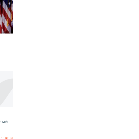
овый
 части