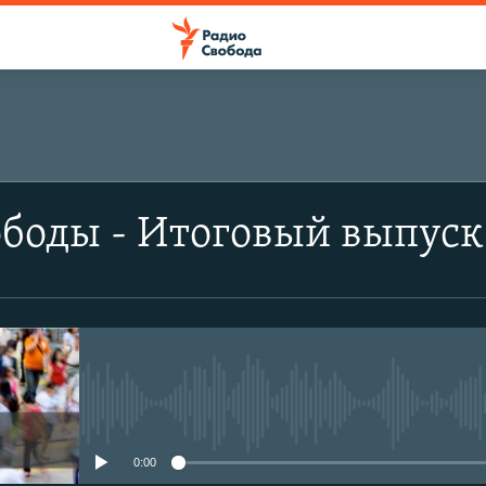
боды - Итоговый выпуск.
No media source currently avail
0:00