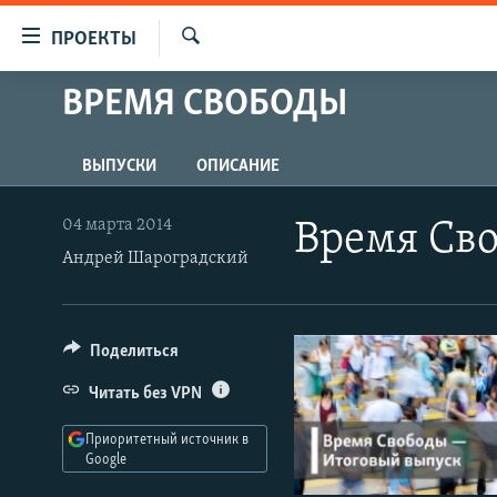
Ссылки
ПРОЕКТЫ
для
Искать
упрощенного
ВРЕМЯ СВОБОДЫ
ПРОГРАММЫ
доступа
ПОДКАСТЫ
Вернуться
ВЫПУСКИ
ОПИСАНИЕ
АВТОРСКИЕ ПРОЕКТЫ
к
основному
ЦИТАТЫ СВОБОДЫ
04 марта 2014
Время Сво
содержанию
Андрей Шароградский
МНЕНИЯ
Вернутся
КУЛЬТУРА
к
главной
IDEL.РЕАЛИИ
Поделиться
навигации
КАВКАЗ.РЕАЛИИ
Вернутся
Читать без VPN
к
СЕВЕР.РЕАЛИИ
поиску
Приоритетный источник в
СИБИРЬ.РЕАЛИИ
Google