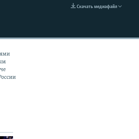
Скачать медиафайл
EMBED
тями
ным
аче
России