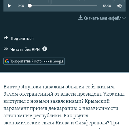
РАСПИСАНИЕ ВЕЩАНИЯ
0:00
55:00
ПОДПИШИТЕСЬ НА РАССЫЛКУ
Скачать медиафайл
СОЦИАЛЬНЫЕ СЕТИ
Поделиться
Читать без VPN
Приоритетный источник в Google
Все сайты РСЕ/РС
Виктор Янукович дважды объявил себя живым.
Зачем отстраненный от власти президент Украины
выступил с новыми заявлениями? Крымский
парламент принял декларацию о независимости
автономные республики. Как рвутся
экономические связи Киева и Симферополя? Три