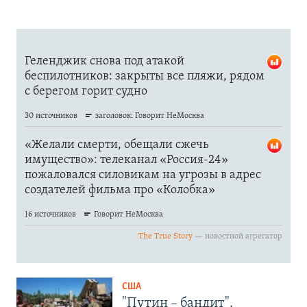
США
"Путин – бандит".