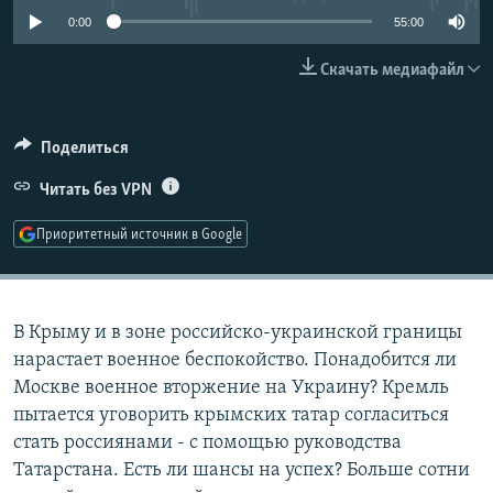
РАСПИСАНИЕ ВЕЩАНИЯ
0:00
55:00
ПОДПИШИТЕСЬ НА РАССЫЛКУ
Скачать медиафайл
СОЦИАЛЬНЫЕ СЕТИ
Поделиться
Читать без VPN
Приоритетный источник в Google
Все сайты РСЕ/РС
В Крыму и в зоне российско-украинской границы
нарастает военное беспокойство. Понадобится ли
Москве военное вторжение на Украину? Кремль
пытается уговорить крымских татар согласиться
стать россиянами - с помощью руководства
Татарстана. Есть ли шансы на успех? Больше сотни