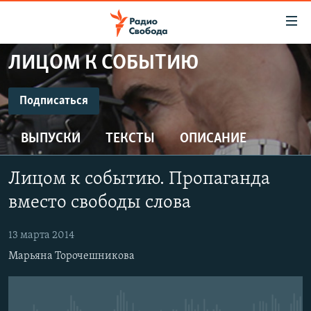
Ссылки
для
упрощенного
ЛИЦОМ К СОБЫТИЮ
ПРОГРАММЫ
доступа
ПОДКАСТЫ
Подписаться
Вернуться
к
ПОДПИСАТЬСЯ
АВТОРСКИЕ ПРОЕКТЫ
основному
ВЫПУСКИ
ТЕКСТЫ
ОПИСАНИЕ
ЦИТАТЫ СВОБОДЫ
содержанию
CastBox
Вернутся
МНЕНИЯ
Лицом к событию. Пропаганда
к
КУЛЬТУРА
вместо свободы слова
главной
Подписаться
навигации
IDEL.РЕАЛИИ
13 марта 2014
Вернутся
КАВКАЗ.РЕАЛИИ
Марьяна Торочешникова
к
СЕВЕР.РЕАЛИИ
поиску
СИБИРЬ.РЕАЛИИ