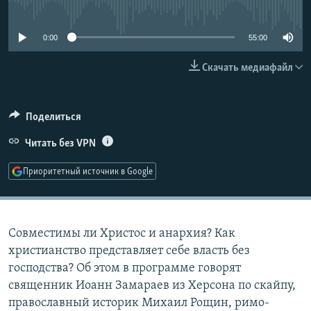
No media source currently available
РАСПИСАНИЕ ВЕЩАНИЯ
ПОДПИШИТЕСЬ НА РАССЫЛКУ
0:00
55:00
Скачать медиафайл
СОЦИАЛЬНЫЕ СЕТИ
Поделиться
Читать без VPN
Все сайты РСЕ/РС
Приоритетный источник в Google
Совместимы ли Христос и анархия? Как
христианство представляет себе власть без
господства? Об этом в программе говорят
священник Иоанн Замараев из Херсона по скайпу,
православный историк Михаил Рощин, римо-