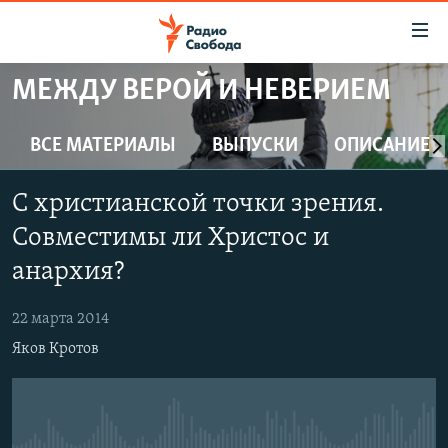
Ссылки
для
упрощенного
МЕЖДУ ВЕРОЙ И НЕВЕРИЕМ
ПРОГРАММЫ
доступа
ПОДКАСТЫ
ВСЕ МАТЕРИАЛЫ
ВЫПУСКИ
ОПИСАНИЕ
Вернуться
к
АВТОРСКИЕ ПРОЕКТЫ
основному
С христианской точки зрения.
ЦИТАТЫ СВОБОДЫ
содержанию
Совместимы ли Христос и
Вернутся
МНЕНИЯ
анархия?
к
КУЛЬТУРА
главной
22 марта 2014
навигации
IDEL.РЕАЛИИ
Вернутся
Яков Кротов
КАВКАЗ.РЕАЛИИ
к
СЕВЕР.РЕАЛИИ
поиску
СИБИРЬ.РЕАЛИИ