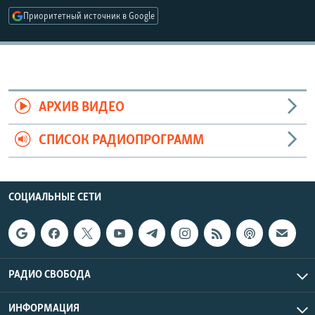
РАСПИСАНИЕ ВЕЩАНИЯ
Приоритетный источник в Google
ПОДПИШИТЕСЬ НА РАССЫЛКУ
СОЦИАЛЬНЫЕ СЕТИ
АРХИВ ВИДЕО
СПИСОК РАДИОПРОГРАММ
Все сайты РСЕ/РС
СОЦИАЛЬНЫЕ СЕТИ
РАДИО СВОБОДА
ИНФОРМАЦИЯ