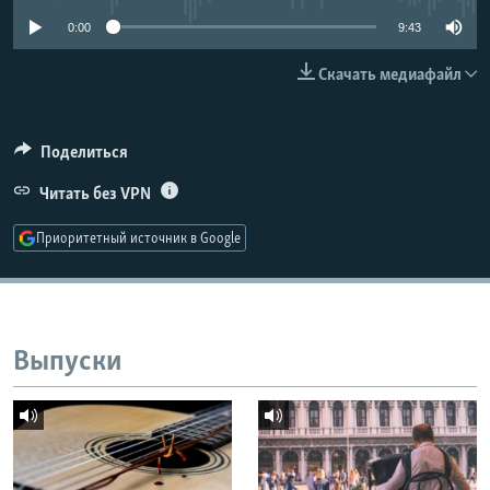
РАСПИСАНИЕ ВЕЩАНИЯ
0:00
9:43
ПОДПИШИТЕСЬ НА РАССЫЛКУ
Скачать медиафайл
СОЦИАЛЬНЫЕ СЕТИ
Поделиться
Читать без VPN
Приоритетный источник в Google
Все сайты РСЕ/РС
Выпуски