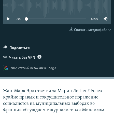
РАСПИСАНИЕ ВЕЩАНИЯ
No media source currently available
ПОДПИШИТЕСЬ НА РАССЫЛКУ
0:00
55:00
СОЦИАЛЬНЫЕ СЕТИ
Скачать медиафайл
Поделиться
Читать без VPN
Все сайты РСЕ/РС
Приоритетный источник в Google
Жан-Марк Эро ответил за Марин Ле Пен? Успех
крайне правых и сокрушительное поражение
социалистов на муниципальных выборах во
Франции обсуждаем с журналистами Михаилом