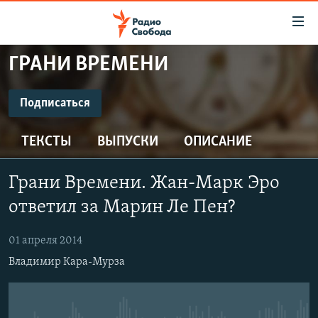
Ссылки
для
упрощенного
ГРАНИ ВРЕМЕНИ
ПРОГРАММЫ
доступа
ПОДКАСТЫ
Подписаться
Вернуться
к
ПОДПИСАТЬСЯ
АВТОРСКИЕ ПРОЕКТЫ
основному
ТЕКСТЫ
ВЫПУСКИ
ОПИСАНИЕ
ЦИТАТЫ СВОБОДЫ
содержанию
Spotify
Вернутся
МНЕНИЯ
Грани Времени. Жан-Марк Эро
к
КУЛЬТУРА
ответил за Марин Ле Пен?
главной
CastBox
навигации
IDEL.РЕАЛИИ
01 апреля 2014
Вернутся
КАВКАЗ.РЕАЛИИ
Подписаться
Владимир Кара-Мурза
к
СЕВЕР.РЕАЛИИ
поиску
СИБИРЬ.РЕАЛИИ