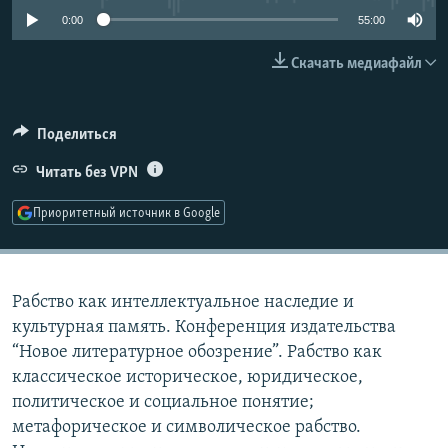
РАСПИСАНИЕ ВЕЩАНИЯ
0:00
55:00
ПОДПИШИТЕСЬ НА РАССЫЛКУ
Скачать медиафайл
СОЦИАЛЬНЫЕ СЕТИ
Поделиться
Читать без VPN
Приоритетный источник в Google
Все сайты РСЕ/РС
Рабство как интеллектуальное наследие и
культурная память. Конференция издательства
“Новое литературное обозрение”. Рабство как
классическое историческое, юридическое,
политическое и социальное понятие;
метафорическое и символическое рабство.