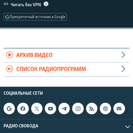
Читать без VPN
РАСПИСАНИЕ ВЕЩАНИЯ
ПОДПИШИТЕСЬ НА РАССЫЛКУ
Приоритетный источник в Google
СОЦИАЛЬНЫЕ СЕТИ
АРХИВ ВИДЕО
СПИСОК РАДИОПРОГРАММ
Все сайты РСЕ/РС
СОЦИАЛЬНЫЕ СЕТИ
РАДИО СВОБОДА