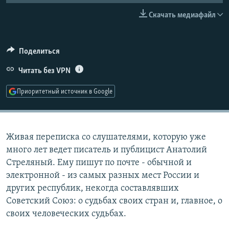
РАСПИСАНИЕ ВЕЩАНИЯ
Скачать медиафайл
ПОДПИШИТЕСЬ НА РАССЫЛКУ
Поделиться
СОЦИАЛЬНЫЕ СЕТИ
Читать без VPN
Приоритетный источник в Google
Все сайты РСЕ/РС
Живая переписка со слушателями, которую уже
много лет ведет писатель и публицист Анатолий
Стреляный. Ему пишут по почте - обычной и
электронной - из самых разных мест России и
других республик, некогда составлявших
Советский Союз: о судьбах своих стран и, главное, о
своих человеческих судьбах.