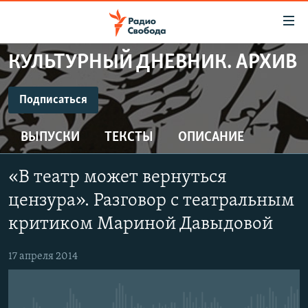
Ссылки
для
упрощенного
КУЛЬТУРНЫЙ ДНЕВНИК. АРХИВ
ПРОГРАММЫ
доступа
ПОДКАСТЫ
Подписаться
Вернуться
к
ПОДПИСАТЬСЯ
АВТОРСКИЕ ПРОЕКТЫ
основному
ВЫПУСКИ
ТЕКСТЫ
ОПИСАНИЕ
ЦИТАТЫ СВОБОДЫ
содержанию
CastBox
Вернутся
МНЕНИЯ
«В театр может вернуться
к
КУЛЬТУРА
цензура». Разговор с театральным
главной
Подписаться
навигации
IDEL.РЕАЛИИ
критиком Мариной Давыдовой
Вернутся
КАВКАЗ.РЕАЛИИ
к
17 апреля 2014
СЕВЕР.РЕАЛИИ
поиску
СИБИРЬ.РЕАЛИИ