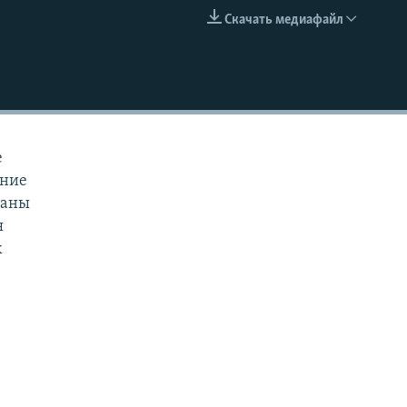
Скачать медиафайл
EMBED
е
ание
ваны
я
х