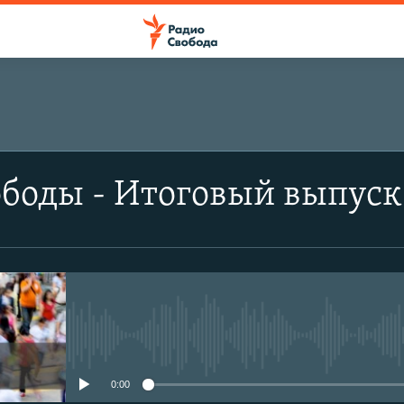
боды - Итоговый выпуск.
No media source currently avail
0:00