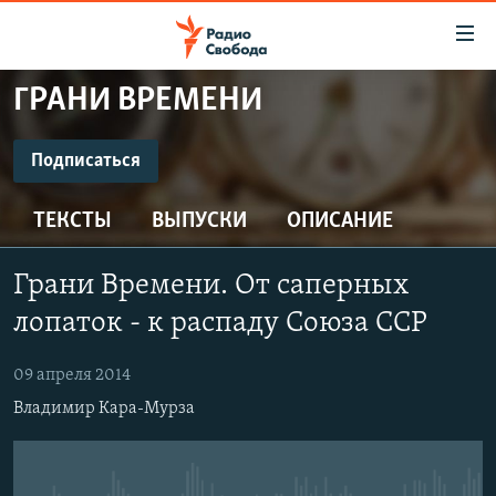
Ссылки
для
упрощенного
ГРАНИ ВРЕМЕНИ
ПРОГРАММЫ
доступа
ПОДКАСТЫ
Подписаться
Вернуться
к
ПОДПИСАТЬСЯ
АВТОРСКИЕ ПРОЕКТЫ
основному
ТЕКСТЫ
ВЫПУСКИ
ОПИСАНИЕ
ЦИТАТЫ СВОБОДЫ
содержанию
Spotify
Вернутся
МНЕНИЯ
Грани Времени. От саперных
к
КУЛЬТУРА
лопаток - к распаду Союза ССР
главной
CastBox
навигации
IDEL.РЕАЛИИ
09 апреля 2014
Вернутся
КАВКАЗ.РЕАЛИИ
Подписаться
Владимир Кара-Мурза
к
СЕВЕР.РЕАЛИИ
поиску
СИБИРЬ.РЕАЛИИ