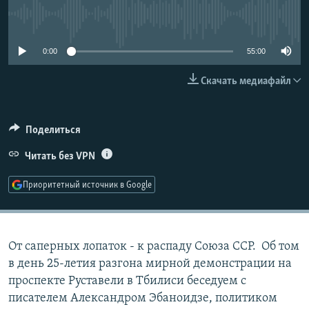
РАСПИСАНИЕ ВЕЩАНИЯ
No media source currently available
ПОДПИШИТЕСЬ НА РАССЫЛКУ
0:00
55:00
СОЦИАЛЬНЫЕ СЕТИ
Скачать медиафайл
Поделиться
Читать без VPN
Все сайты РСЕ/РС
Приоритетный источник в Google
От саперных лопаток - к распаду Союза ССР. Об том
в день 25-летия разгона мирной демонстрации на
проспекте Руставели в Тбилиси беседуем с
писателем Александром Эбаноидзе, политиком