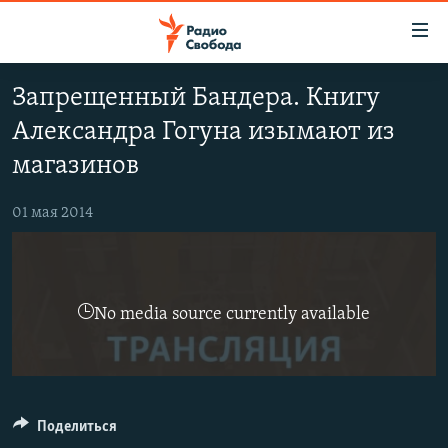
Ссылки
для
упрощенного
Запрещенный Бандера. Книгу
ПРОГРАММЫ
доступа
Александра Гогуна изымают из
ПОДКАСТЫ
Вернуться
магазинов
к
АВТОРСКИЕ ПРОЕКТЫ
основному
01 мая 2014
ЦИТАТЫ СВОБОДЫ
содержанию
Вернутся
МНЕНИЯ
к
КУЛЬТУРА
главной
No media source currently available
навигации
IDEL.РЕАЛИИ
Вернутся
КАВКАЗ.РЕАЛИИ
к
СЕВЕР.РЕАЛИИ
поиску
Поделиться
СИБИРЬ.РЕАЛИИ