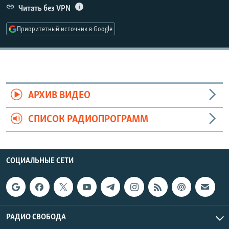
Читать без VPN
РАСПИСАНИЕ ВЕЩАНИЯ
ПОДПИШИТЕСЬ НА РАССЫЛКУ
Приоритетный источник в Google
СОЦИАЛЬНЫЕ СЕТИ
АРХИВ ВИДЕО
СПИСОК РАДИОПРОГРАММ
Все сайты РСЕ/РС
СОЦИАЛЬНЫЕ СЕТИ
РАДИО СВОБОДА