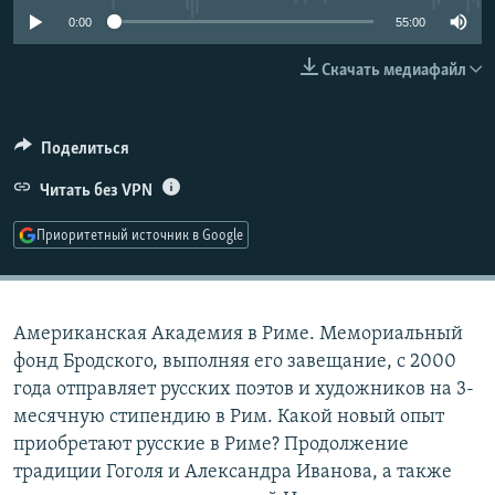
РАСПИСАНИЕ ВЕЩАНИЯ
0:00
55:00
ПОДПИШИТЕСЬ НА РАССЫЛКУ
Скачать медиафайл
СОЦИАЛЬНЫЕ СЕТИ
Поделиться
Читать без VPN
Приоритетный источник в Google
Все сайты РСЕ/РС
​Американская Академия в Риме. Мемориальный
фонд Бродского, выполняя его завещание, с 2000
года отправляет русских поэтов и художников на 3-
месячную стипендию в Рим. Какой новый опыт
приобретают русские в Риме? Продолжение
традиции Гоголя и Александра Иванова, а также