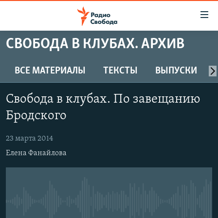
Ссылки
для
упрощенного
СВОБОДА В КЛУБАХ. АРХИВ
ПРОГРАММЫ
доступа
ПОДКАСТЫ
ВСЕ МАТЕРИАЛЫ
ТЕКСТЫ
ВЫПУСКИ
Вернуться
к
АВТОРСКИЕ ПРОЕКТЫ
основному
Свобода в клубах. По завещанию
ЦИТАТЫ СВОБОДЫ
содержанию
Бродского
Вернутся
МНЕНИЯ
к
23 марта 2014
КУЛЬТУРА
главной
Елена Фанайлова
навигации
IDEL.РЕАЛИИ
Вернутся
КАВКАЗ.РЕАЛИИ
к
СЕВЕР.РЕАЛИИ
поиску
No media source currently available
СИБИРЬ.РЕАЛИИ