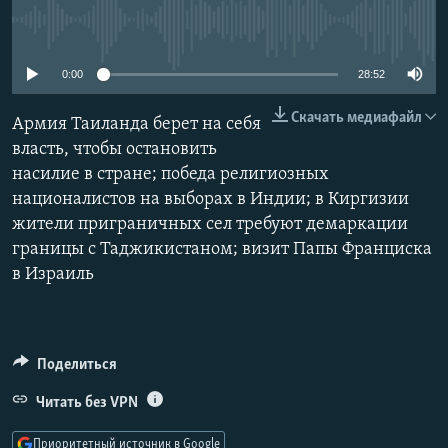
РАСПИСАНИЕ ВЕЩАНИЯ
No media source currently available
ПОДПИШИТЕСЬ НА РАССЫЛКУ
0:00
28:52
СОЦИАЛЬНЫЕ СЕТИ
Скачать медиафайл
Армия Таиланда берет на себя
власть, чтобы остановить
насилие в стране; победа религиозных
националистов на выборах в Индии; в Киргизии
жители приграничных сел требуют демаркации
Все сайты РСЕ/РС
границы с Таджикистаном; визит Папы Франциска
в Израиль
Поделиться
Читать без VPN
Приоритетный источник в Google