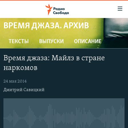
Ссылки
для
упрощенного
ВРЕМЯ ДЖАЗА. АРХИВ
ПРОГРАММЫ
доступа
ПОДКАСТЫ
ТЕКСТЫ
ВЫПУСКИ
ОПИСАНИЕ
Вернуться
к
АВТОРСКИЕ ПРОЕКТЫ
основному
Время джаза: Майлз в стране
ЦИТАТЫ СВОБОДЫ
содержанию
наркомов
Вернутся
МНЕНИЯ
к
24 мая 2014
КУЛЬТУРА
главной
Дмитрий Савицкий
навигации
IDEL.РЕАЛИИ
Вернутся
КАВКАЗ.РЕАЛИИ
к
СЕВЕР.РЕАЛИИ
поиску
No media source currently available
СИБИРЬ.РЕАЛИИ