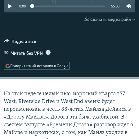
РАСПИСАНИЕ ВЕЩАНИЯ
0:00
55:00
ПОДПИШИТЕСЬ НА РАССЫЛКУ
Скачать медиафайл
СОЦИАЛЬНЫЕ СЕТИ
Поделиться
Читать без VPN
Приоритетный источник в Google
Все сайты РСЕ/РС
На этой неделе целый нью-йоркский квартал 77
West, Riverside Drive и West End авеню будет
переименован в честь 88-летия Майлза Дейвиса в
«Дорогу Майлза». Дорога эта была ухабистой. В
свежем выпуске «Времени Джаза» разговор идет о
Майлзе и наркотиках, о том, как Майлз уходил в