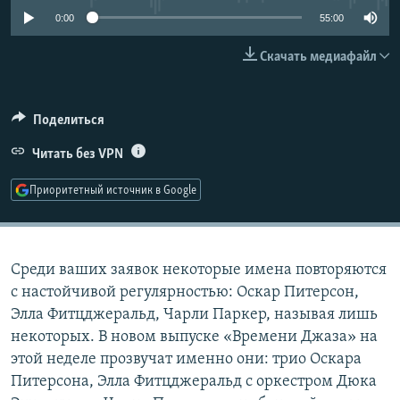
РАСПИСАНИЕ ВЕЩАНИЯ
0:00
55:00
ПОДПИШИТЕСЬ НА РАССЫЛКУ
Скачать медиафайл
СОЦИАЛЬНЫЕ СЕТИ
Поделиться
Читать без VPN
Приоритетный источник в Google
Все сайты РСЕ/РС
Среди ваших заявок некоторые имена повторяются
с настойчивой регулярностью: Оскар Питерсон,
Элла Фитцджеральд, Чарли Паркер, называя лишь
некоторых. В новом выпуске «Времени Джаза» на
этой неделе прозвучат именно они: трио Оскара
Питерсона, Элла Фитцджеральд с оркестром Дюка