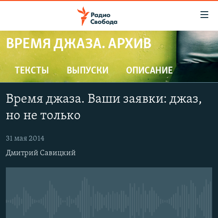
Ссылки
для
упрощенного
ВРЕМЯ ДЖАЗА. АРХИВ
ПРОГРАММЫ
доступа
ПОДКАСТЫ
ТЕКСТЫ
ВЫПУСКИ
ОПИСАНИЕ
Вернуться
к
АВТОРСКИЕ ПРОЕКТЫ
основному
Время джаза. Ваши заявки: джаз,
ЦИТАТЫ СВОБОДЫ
содержанию
но не только
Вернутся
МНЕНИЯ
к
31 мая 2014
КУЛЬТУРА
главной
Дмитрий Савицкий
навигации
IDEL.РЕАЛИИ
Вернутся
КАВКАЗ.РЕАЛИИ
к
СЕВЕР.РЕАЛИИ
поиску
No media source currently available
СИБИРЬ.РЕАЛИИ