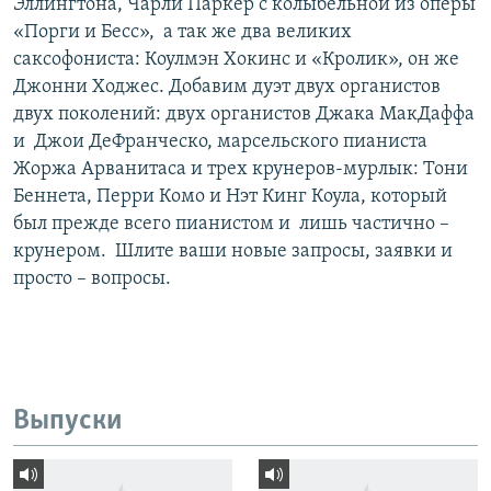
Эллингтона, Чарли Паркер с колыбельной из оперы
«Порги и Бесс», а так же два великих
саксофониста: Коулмэн Хокинс и «Кролик», он же
Джонни Ходжес. Добавим дуэт двух органистов
двух поколений: двух органистов Джака МакДаффа
и Джои ДеФранческо, марсельского пианиста
Жоржа Арванитаса и трех крунеров-мурлык: Тони
Беннета, Перри Комо и Нэт Кинг Коула, который
был прежде всего пианистом и лишь частично –
крунером. Шлите ваши новые запросы, заявки и
просто – вопросы.
Выпуски