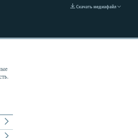
Скачать медиафайл
EMBED
ные
сть.