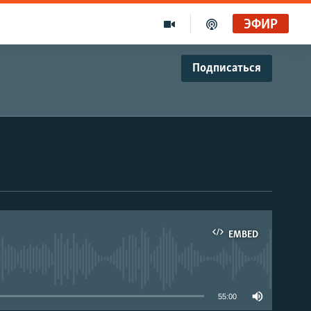
ЭФИР
Подписаться
EMBED
able
55:00