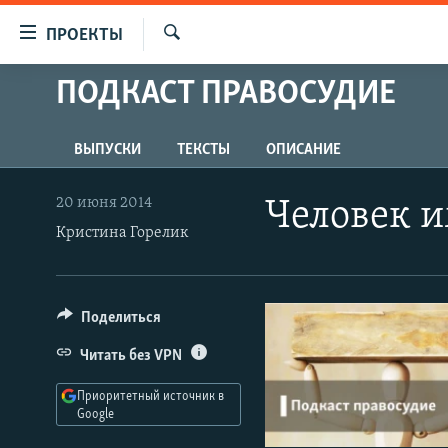
Ссылки
ПРОЕКТЫ
для
Искать
упрощенного
ПОДКАСТ ПРАВОСУДИЕ
ПРОГРАММЫ
доступа
ПОДКАСТЫ
Вернуться
ВЫПУСКИ
ТЕКСТЫ
ОПИСАНИЕ
АВТОРСКИЕ ПРОЕКТЫ
к
основному
ЦИТАТЫ СВОБОДЫ
20 июня 2014
Человек и
содержанию
МНЕНИЯ
Кристина Горелик
Вернутся
КУЛЬТУРА
к
главной
IDEL.РЕАЛИИ
Поделиться
навигации
КАВКАЗ.РЕАЛИИ
Вернутся
Читать без VPN
к
СЕВЕР.РЕАЛИИ
поиску
Приоритетный источник в
СИБИРЬ.РЕАЛИИ
Google