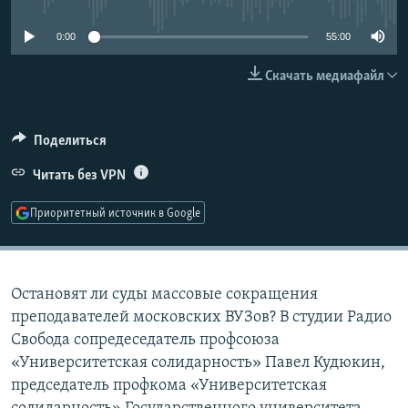
РАСПИСАНИЕ ВЕЩАНИЯ
0:00
55:00
ПОДПИШИТЕСЬ НА РАССЫЛКУ
Скачать медиафайл
СОЦИАЛЬНЫЕ СЕТИ
Поделиться
Читать без VPN
Приоритетный источник в Google
Все сайты РСЕ/РС
Остановят ли суды массовые сокращения
преподавателей московских ВУЗов? В студии Радио
Свобода сопредеседатель профсоюза
«Университетская солидарность» Павел Кудюкин,
председатель профкома «Университетская