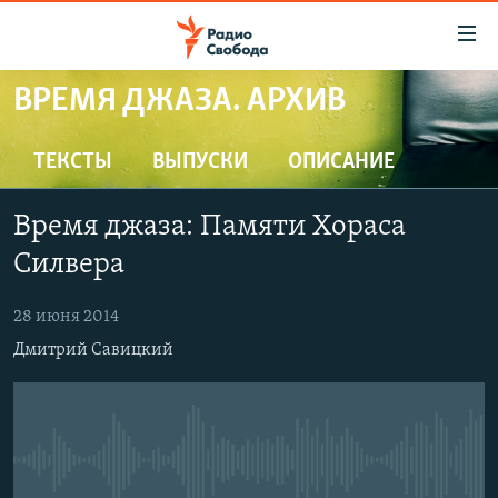
Ссылки
для
упрощенного
ВРЕМЯ ДЖАЗА. АРХИВ
ПРОГРАММЫ
доступа
ПОДКАСТЫ
ТЕКСТЫ
ВЫПУСКИ
ОПИСАНИЕ
Вернуться
к
АВТОРСКИЕ ПРОЕКТЫ
основному
Время джаза: Памяти Хораса
ЦИТАТЫ СВОБОДЫ
содержанию
Силвера
Вернутся
МНЕНИЯ
к
28 июня 2014
КУЛЬТУРА
главной
Дмитрий Савицкий
навигации
IDEL.РЕАЛИИ
Вернутся
КАВКАЗ.РЕАЛИИ
к
СЕВЕР.РЕАЛИИ
поиску
No media source currently available
СИБИРЬ.РЕАЛИИ