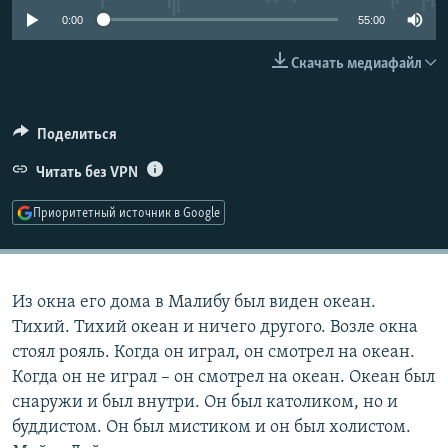
РАСПИСАНИЕ ВЕЩАНИЯ
0:00
55:00
ПОДПИШИТЕСЬ НА РАССЫЛКУ
Скачать медиафайл
СОЦИАЛЬНЫЕ СЕТИ
Поделиться
Читать без VPN
Приоритетный источник в Google
Все сайты РСЕ/РС
Из окна его дома в Малибу был виден океан.
Тихий. Тихий океан и ничего другого. Возле окна
стоял рояль. Когда он играл, он смотрел на океан.
Когда он не играл – он смотрел на океан. Океан был
снаружи и был внутри. Он был католиком, но и
буддистом. Он был мистиком и он был холистом.