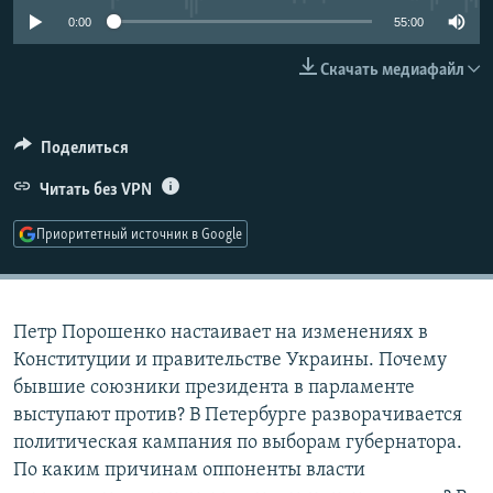
РАСПИСАНИЕ ВЕЩАНИЯ
0:00
55:00
ПОДПИШИТЕСЬ НА РАССЫЛКУ
Скачать медиафайл
СОЦИАЛЬНЫЕ СЕТИ
Поделиться
Читать без VPN
Приоритетный источник в Google
Все сайты РСЕ/РС
Петр Порошенко настаивает на изменениях в
Конституции и правительстве Украины. Почему
бывшие союзники президента в парламенте
выступают против? В Петербурге разворачивается
политическая кампания по выборам губернатора.
По каким причинам оппоненты власти