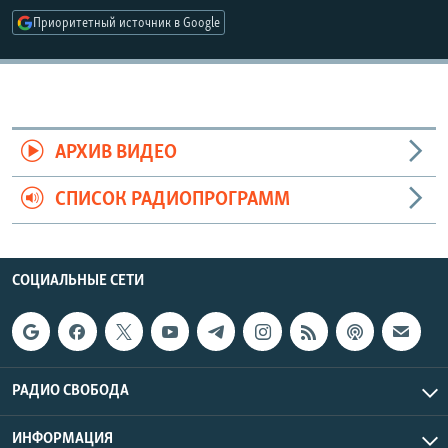
РАСПИСАНИЕ ВЕЩАНИЯ
Приоритетный источник в Google
ПОДПИШИТЕСЬ НА РАССЫЛКУ
СОЦИАЛЬНЫЕ СЕТИ
АРХИВ ВИДЕО
СПИСОК РАДИОПРОГРАММ
Все сайты РСЕ/РС
СОЦИАЛЬНЫЕ СЕТИ
РАДИО СВОБОДА
ИНФОРМАЦИЯ