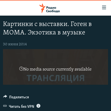
Ссылки
для
упрощенного
Картинки с выставки. Гоген в
ПРОГРАММЫ
доступа
МОМА. Экзотика в музыке
ПОДКАСТЫ
Вернуться
к
АВТОРСКИЕ ПРОЕКТЫ
30 июня 2014
основному
ЦИТАТЫ СВОБОДЫ
содержанию
Вернутся
МНЕНИЯ
к
No media source currently available
КУЛЬТУРА
главной
навигации
IDEL.РЕАЛИИ
Вернутся
КАВКАЗ.РЕАЛИИ
к
Поделиться
СЕВЕР.РЕАЛИИ
поиску
СИБИРЬ.РЕАЛИИ
Читать без VPN