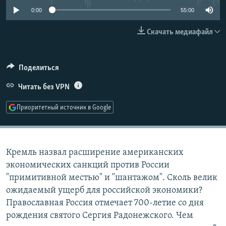
РАСПИСАНИЕ ВЕЩАНИЯ
0:00
55:00
ПОДПИШИТЕСЬ НА РАССЫЛКУ
Скачать медиафайл
СОЦИАЛЬНЫЕ СЕТИ
Поделиться
Читать без VPN
Приоритетный источник в Google
Все сайты РСЕ/РС
Кремль назвал расширение американских
экономических санкций против России
"примитивной местью" и "шантажом". Сколь велик
ожидаемый ущерб для российской экономики?
Православная Россия отмечает 700-летие со дня
рождения святого Сергия Радонежского. Чем