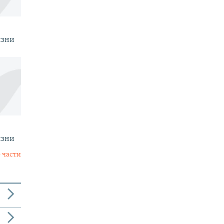
изни
изни
 части