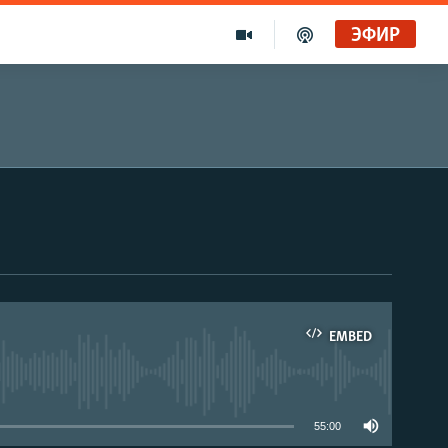
ЭФИР
EMBED
able
55:00