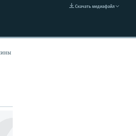
Скачать медиафайл
EMBED
алины