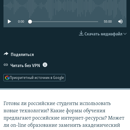
РАСПИСАНИЕ ВЕЩАНИЯ
No media source currently available
ПОДПИШИТЕСЬ НА РАССЫЛКУ
0:00
55:00
СОЦИАЛЬНЫЕ СЕТИ
Скачать медиафайл
Поделиться
Читать без VPN
Все сайты РСЕ/РС
Приоритетный источник в Google
Готовы ли российские студенты использовать
новые технологии? Какие формы обучения
предлагают российские интернет-ресурсы? Может
ли on-line образование заменить академический