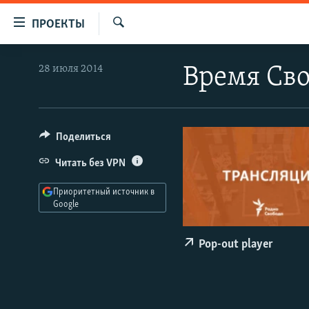
Ссылки
ПРОЕКТЫ
для
Искать
упрощенного
ПРОГРАММЫ
28 июля 2014
Время Сво
доступа
ПОДКАСТЫ
Вернуться
АВТОРСКИЕ ПРОЕКТЫ
к
основному
ЦИТАТЫ СВОБОДЫ
Поделиться
содержанию
МНЕНИЯ
Читать без VPN
Вернутся
КУЛЬТУРА
к
Приоритетный источник в
главной
Google
IDEL.РЕАЛИИ
навигации
КАВКАЗ.РЕАЛИИ
Вернутся
Pop-out player
к
СЕВЕР.РЕАЛИИ
поиску
СИБИРЬ.РЕАЛИИ