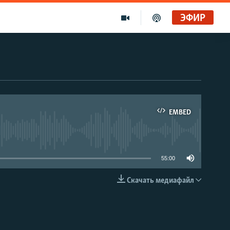
ЭФИР
EMBED
able
55:00
Скачать медиафайл
EMBED