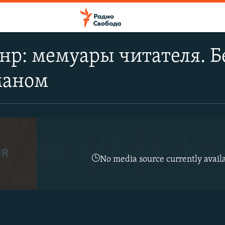
р: мемуары читателя. Б
маном
No media source currently avail