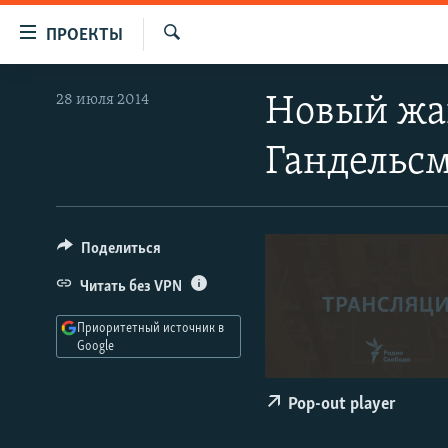
Ссылки
ПРОЕКТЫ
для
Искать
упрощенного
ПРОГРАММЫ
28 июля 2014
Новый жан
доступа
ПОДКАСТЫ
Вернуться
Гандельс
АВТОРСКИЕ ПРОЕКТЫ
к
основному
ЦИТАТЫ СВОБОДЫ
содержанию
МНЕНИЯ
Вернутся
Поделиться
КУЛЬТУРА
к
Читать без VPN
главной
IDEL.РЕАЛИИ
навигации
Приоритетный источник в
КАВКАЗ.РЕАЛИИ
Вернутся
Google
к
СЕВЕР.РЕАЛИИ
поиску
Pop-out player
СИБИРЬ.РЕАЛИИ