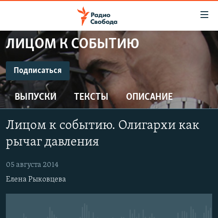
Ссылки
для
упрощенного
ЛИЦОМ К СОБЫТИЮ
ПРОГРАММЫ
доступа
ПОДКАСТЫ
Подписаться
Вернуться
к
ПОДПИСАТЬСЯ
АВТОРСКИЕ ПРОЕКТЫ
основному
ВЫПУСКИ
ТЕКСТЫ
ОПИСАНИЕ
ЦИТАТЫ СВОБОДЫ
содержанию
CastBox
Вернутся
МНЕНИЯ
Лицом к событию. Олигархи как
к
КУЛЬТУРА
рычаг давления
главной
Подписаться
навигации
IDEL.РЕАЛИИ
05 августа 2014
Вернутся
КАВКАЗ.РЕАЛИИ
Елена Рыковцева
к
СЕВЕР.РЕАЛИИ
поиску
СИБИРЬ.РЕАЛИИ