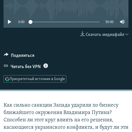
РАСПИСАНИЕ ВЕЩАНИЯ
No media source currently available
ПОДПИШИТЕСЬ НА РАССЫЛКУ
0:00
55:00
СОЦИАЛЬНЫЕ СЕТИ
Скачать медиафайл
Поделиться
Читать без VPN
Все сайты РСЕ/РС
Приоритетный источник в Google
Как сильно санкции Запада ударили по бизнесу
ближайшего окружения Владимира Путина?
Способен ли этот круг влиять на его решения,
касающиеся украинского конфликта, и будут ли эти