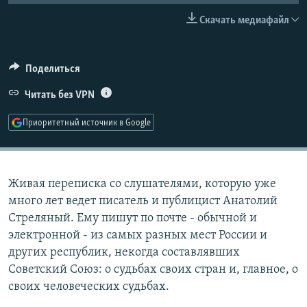
РАСПИСАНИЕ ВЕЩАНИЯ
Скачать медиафайл
ПОДПИШИТЕСЬ НА РАССЫЛКУ
Поделиться
СОЦИАЛЬНЫЕ СЕТИ
Читать без VPN
Приоритетный источник в Google
Все сайты РСЕ/РС
Живая переписка со слушателями, которую уже
много лет ведет писатель и публицист Анатолий
Стреляный. Ему пишут по почте - обычной и
электронной - из самых разных мест России и
других республик, некогда составлявших
Советский Союз: о судьбах своих стран и, главное, о
своих человеческих судьбах.