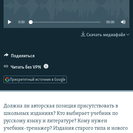
РАСПИСАНИЕ ВЕЩАНИЯ
No media source currently available
ПОДПИШИТЕСЬ НА РАССЫЛКУ
0:00
55:00
СОЦИАЛЬНЫЕ СЕТИ
Скачать медиафайл
Поделиться
Читать без VPN
Все сайты РСЕ/РС
Приоритетный источник в Google
Должна ли авторская позиция присутствовать в
школьных изданиях? Кто выбирает учебник по
русскому языку и литературе? Кому нужен
учебник-тренажер? Издания старого типа и нового