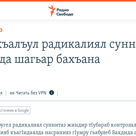
З
къалъул радикалиял сунн
да шагьар бахъана
ся
Читать без VPN
сточник в Google
ругел радикалиял суннитаз жиндир тIубараб контролал
слияб къагIидаялда насранияз гIумру гьабулеб Бахдида