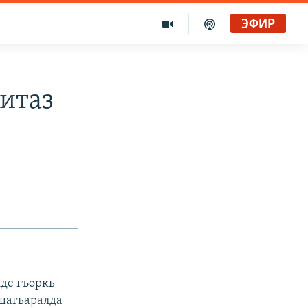
ЭФИР
итаз
де гъоркь
 шагьаралда