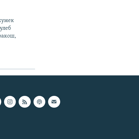
 кумек
булеб
аракош,