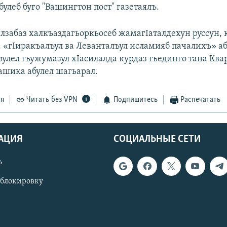
абулеб буго "Вашингтон пост" газетаялъ.
илзабаз халкъаздагьоркьосеб жамагIаталдехун руссун,
. «гIиракъалъул ва Леванталъул исламияб пачалихъ» а
рулел гьужумазул хIасилалда курдаз гьединго тана Кв
Башика абулел шагьарал.
ся
Читать без VPN
Подпишитесь
Распечатать
АЦИЯ
СОЦИАЛЬНЫЕ СЕТИ
ь
 блокировку