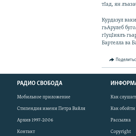
РАСПИСАНИЕ ВЕЩАНИЯ
тIад, ян лъаз
ПОДПИШИТЕСЬ НА РАССЫЛКУ
Курдазул вак
гьАрулеб буго
гIуцIиялъ гьа
Бартелла ва 
Поделить
РАДИО СВОБОДА
ИНФОРМ
Мобильное приложение
Как слушат
Стипендия имени Петра Вайля
Как обойти
СОЦИАЛЬНЫЕ СЕТИ
Архив 1997-2006
Рассылка
Контакт
Copyright