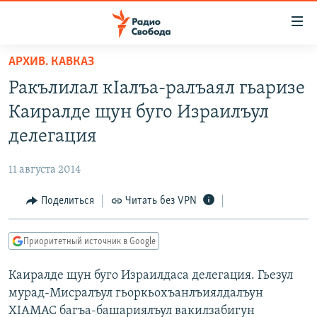
Ссылки
для
упрощенного
АРХИВ. КАВКАЗ
ПРОГРАММЫ
доступа
Ракълилал кIалъа-ралъаял гьаризе
ПОДКАСТЫ
Вернуться
Каиралде щун буго Израилъул
к
АВТОРСКИЕ ПРОЕКТЫ
делегация
основному
ЦИТАТЫ СВОБОДЫ
содержанию
11 августа 2014
Вернутся
МНЕНИЯ
к
Поделиться
Читать без VPN
КУЛЬТУРА
главной
навигации
IDEL.РЕАЛИИ
Приоритетный источник в Google
Вернутся
КАВКАЗ.РЕАЛИИ
к
Каиралде щун буго Израилдаса делегация. Гьезул
СЕВЕР.РЕАЛИИ
поиску
мурад-Мисралъул гьоркьохъанлъиялдалъун
СИБИРЬ.РЕАЛИИ
ХIАМАС багъа-башариялъул вакилзабигун