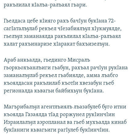
ракълилал кIалъа-ралъаял гьари.
РАСПИСАНИЕ ВЕЩАНИЯ
ПОДПИШИТЕСЬ НА РАССЫЛКУ
Гьелдаса цебе кIияго рахъ бачIун букIана 72-
сагIаталъулаб рекъел чIезабиялъул хIукмуялде,
СОЦИАЛЬНЫЕ СЕТИ
гьелъул заманаялда ракълилал кIалъа-ралъаял
халат рахъинаризе хIаракат бахъизелъун.
Араб анкьалда, гьединго Мисралъ
гьоркьохъанлъиги гьабун, рахъал рачIун рукIана
Все сайты РСЕ/РС
заманалъулаб рекъел гьабиялде, амма лъабго
къоялдасан ракълилаб къотIи хвезабун гьеб
регионалда кьвагьи байбихьун букIана.
Магърибалъул агентлъиялъ лъазабулеб буго итни
къоялда Газаялда тIад роржунел рукIинчIин
Израилалъул аэропланал ва гьеб мухъалда кинаб
букIаниги кьвагьиги рагIулеб букIинчIин.