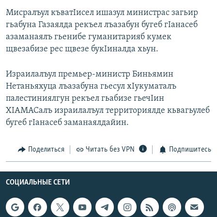
Мисралъул къватIисел ишазул министрас загьир
гьабуна Газаялда рекъел лъазабун бугеб гIанасеб
азаманаялъ гьенибе гуманитарияб кумек
щвезабизе рес щвезе букIиналда хьун.
Израилалъул премьер-министр Биньямин
Нетаньяхуца лъазабуна гьесул хIукуматалъ
палестиниялгун рекъел гьабизе гьечIин
ХIАМАСалъ израилалъул территориялде кьвагьулеб
бугеб гIанасеб заманаялдайин.
Поделиться
Читать без VPN
Подпишитесь
СОЦИАЛЬНЫЕ СЕТИ