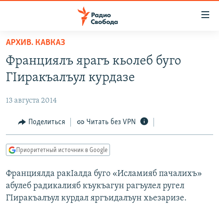
Ссылки
для
упрощенного
АРХИВ. КАВКАЗ
ПРОГРАММЫ
доступа
Франциялъ ярагъ кьолеб буго
ПОДКАСТЫ
Вернуться
ГIиракъалъул курдазе
к
АВТОРСКИЕ ПРОЕКТЫ
основному
13 августа 2014
ЦИТАТЫ СВОБОДЫ
содержанию
Вернутся
МНЕНИЯ
Поделиться
Читать без VPN
к
КУЛЬТУРА
главной
Приоритетный источник в Google
навигации
IDEL.РЕАЛИИ
Вернутся
Франциялда ракIалда буго «Исламияб пачалихъ»
КАВКАЗ.РЕАЛИИ
к
абулеб радикалияб къукъагун рагъулел ругел
СЕВЕР.РЕАЛИИ
поиску
ГIиракъалъул курдал яргъидалъун хьезаризе.
СИБИРЬ.РЕАЛИИ