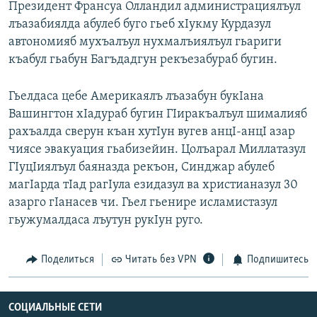
Президент Франсуа Олландил администрациялъул
РАСПИСАНИЕ ВЕЩАНИЯ
лъазабиялда абулеб буго гьеб хIукму Курдазул
ПОДПИШИТЕСЬ НА РАССЫЛКУ
автономияб мухъалъул нухмалъиялъул гьариги
къабул гьабун Багъдадгун рекъезабураб бугин.
СОЦИАЛЬНЫЕ СЕТИ
Гьелдаса цебе Америкаялъ лъазабун букIана
Вашингтон хIадураб бугин ГIиракъалъул шималияб
рахъалда сверун къан хутIун вугев анцI-анцI азар
чиясе эвакуация гьабизейин. Цолъарал Миллатазул
ГIуцIиялъул баяназда рекъон, Синджар абулеб
Все сайты РСЕ/РС
магIарда тIад рагIула езидазул ва христианазул 30
азарго гIанасев чи. Гьел гьенире исламистазул
гьужумалдаса лъутун рукIун руго.
Поделиться
Читать без VPN
Подпишитесь
СОЦИАЛЬНЫЕ СЕТИ