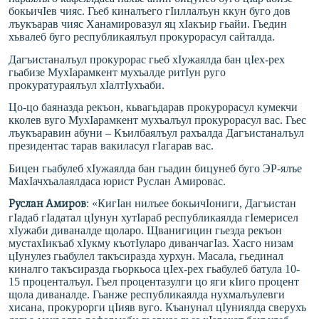
бокьичIев чияс. Гьеб киналъего гIиллалъун ккун буго дов
лъукъарав чияс Ханамировазул яц хIакъир гьайи. Гьедин
хъвалеб буго республикаялъул прокурорасул сайталда.
Дагъистаналъул прокурорас гьеб хIужаялда бан цIех-рех
гьабизе МухIарамкент мухъалде ритIун руго
прокуратураялъул хIалтIухъаби.
Цо-цо баяназда рекъон, кьвагьдарав прокурорасул кумекчи
кколев вуго МухIарамкент мухъалъул прокурорасул вас. Гьес
лъукъаравин абуни – Къилбаялъул рахъалда Дагъистаналъул
президентас тарав вакиласул гIагарав вас.
Бицен гьабулеб хIужаялда бан гьадин бицунеб буго ЭР-ялъе
МахIачхъалаялдас
а юрист Руслан Амировас.
: «КигIан нилъее бокьичIониги, Дагъистан
Руслан Амиров
гIадаб гIадатал цIунун хутIараб республикаялда гIемерисел
хIужаби диваналде щоларо. Щванигицин гьезда рекъон
мустахIикъаб хIукму къотIуларо диванчагIаз. Хасго низам
цIунулез гьабулел такъсиразда хурхун. Масала, гьединал
киналго такъсиразда гьоркьоса цIех-рех гьабулеб батула 10-
15 проценталъул. Гьел процентазулги цо яги кIиго процент
щола диваналде. Гьанже республикаялда нухмалъулевги
хисана, прокурорги цIияв вуго. Къанунал цIуниялда сверухъ