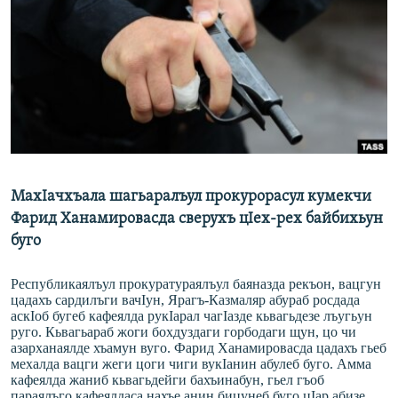
РАСПИСАНИЕ ВЕЩАНИЯ
ПОДПИШИТЕСЬ НА РАССЫЛКУ
СОЦИАЛЬНЫЕ СЕТИ
МахIачхъала шагьаралъул прокурорасул кумекчи
Все сайты РСЕ/РС
Фарид Ханамировасда сверухъ цIех-рех байбихьун
буго
Республикаялъул прокуратураялъул баяназда рекъон, вацгун
цадахъ сардилъги вачIун, Ярагъ-Казмаляр абураб росдада
аскIоб бугеб кафеялда рукIарал чагIазде кьвагьдезе лъугьун
руго. Кьвагьараб жоги бохдуздаги горбодаги щун, цо чи
азарханаялде хъамун вуго. Фарид Ханамировасда цадахъ гьеб
мехалда вацги жеги цоги чиги вукIанин абулеб буго. Амма
кафеялда жаниб кьвагьдейги бахъинабун, гьел гъоб
параялъго кафеялдаса нахъе анин бицунеб буго цIар абизе