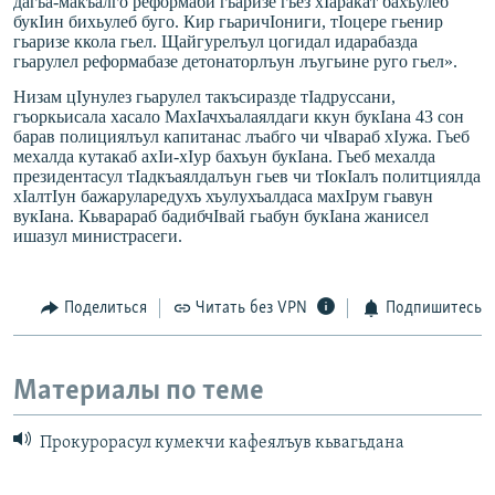
дагьа-макъалго реформаби гьаризе гьез хIаракат бахъулеб
букIин бихьулеб буго. Кир гьаричIониги, тIоцере гьенир
гьаризе ккола гьел. Щайгурелъул цогидал идарабазда
гьарулел реформабазе детонаторлъун лъугьине руго гьел».
Низам цIунулез гьарулел такъсиразде тIадруссани,
гъоркьисала хасало МахIачхъалаялдаг
и ккун букIана 43 сон
барав полициялъул капитанас лъабго чи чIвараб хIужа. Гьеб
мехалда кутакаб ахIи-хIур бахъун букIана. Гьеб мехалда
президентасул тIадкъаялдалъун гьев чи тIокIалъ политциялда
хIалтIун бажаруларедухъ хъулухъалдаса махIрум гьавун
вукIана. Кьварараб бадибчIвай гьабун букIана жанисел
ишазул министрасеги.
Поделиться
Читать без VPN
Подпишитесь
Материалы по теме
Прокурорасул кумекчи кафеялъув кьвагьдана