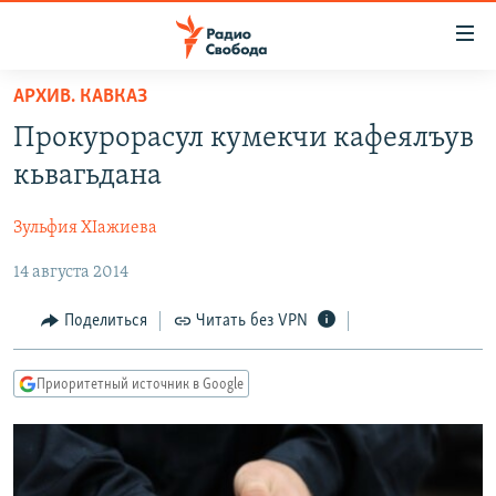
Ссылки
для
упрощенного
АРХИВ. КАВКАЗ
ПРОГРАММЫ
доступа
Прокурорасул кумекчи кафеялъув
ПОДКАСТЫ
Вернуться
кьвагьдана
к
АВТОРСКИЕ ПРОЕКТЫ
основному
Зульфия ХIажиева
ЦИТАТЫ СВОБОДЫ
содержанию
Вернутся
14 августа 2014
МНЕНИЯ
к
КУЛЬТУРА
Поделиться
Читать без VPN
главной
навигации
IDEL.РЕАЛИИ
Вернутся
Приоритетный источник в Google
КАВКАЗ.РЕАЛИИ
к
СЕВЕР.РЕАЛИИ
поиску
СИБИРЬ.РЕАЛИИ