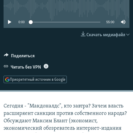
РАСПИСАНИЕ ВЕЩАНИЯ
No media source currently available
ПОДПИШИТЕСЬ НА РАССЫЛКУ
0:00
55:00
СОЦИАЛЬНЫЕ СЕТИ
Скачать медиафайл
Поделиться
Читать без VPN
Все сайты РСЕ/РС
Приоритетный источник в Google
Сегодня - "Макдоналдс", кто завтра? Зачем власть
расширяент санкции против собственного народа?
Обсуждают Максим Блант (экономист,
экономический обозреватель интернет-издания