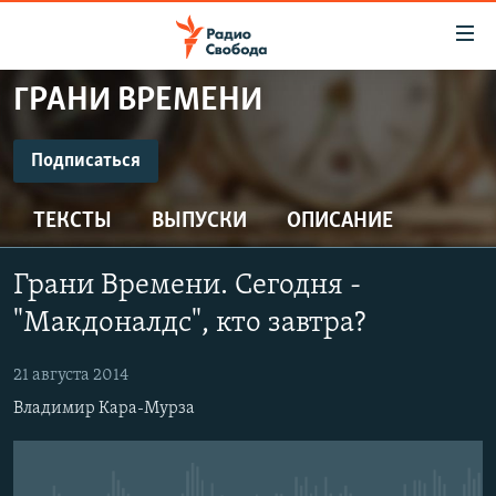
Ссылки
для
упрощенного
ГРАНИ ВРЕМЕНИ
ПРОГРАММЫ
доступа
ПОДКАСТЫ
Подписаться
Вернуться
к
ПОДПИСАТЬСЯ
АВТОРСКИЕ ПРОЕКТЫ
основному
ТЕКСТЫ
ВЫПУСКИ
ОПИСАНИЕ
ЦИТАТЫ СВОБОДЫ
содержанию
Spotify
Вернутся
МНЕНИЯ
Грани Времени. Сегодня -
к
КУЛЬТУРА
"Макдоналдс", кто завтра?
главной
CastBox
навигации
IDEL.РЕАЛИИ
21 августа 2014
Вернутся
КАВКАЗ.РЕАЛИИ
Подписаться
Владимир Кара-Мурза
к
СЕВЕР.РЕАЛИИ
поиску
СИБИРЬ.РЕАЛИИ