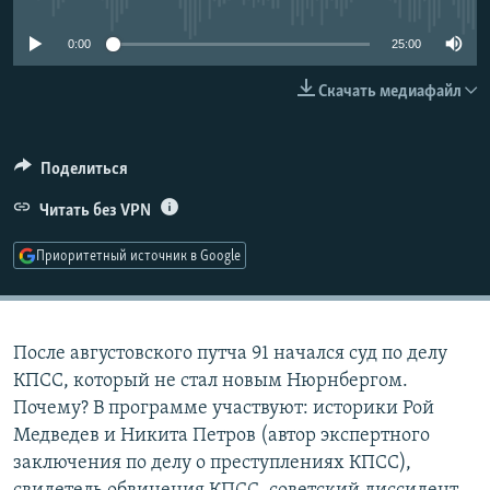
РАСПИСАНИЕ ВЕЩАНИЯ
0:00
25:00
ПОДПИШИТЕСЬ НА РАССЫЛКУ
Скачать медиафайл
СОЦИАЛЬНЫЕ СЕТИ
Поделиться
Читать без VPN
Приоритетный источник в Google
Все сайты РСЕ/РС
После августовского путча 91 начался суд по делу
КПСС, который не стал новым Нюрнбергом.
Почему? В программе участвуют: историки Рой
Медведев и Никита Петров (автор экспертного
заключения по делу о преступлениях КПСС),