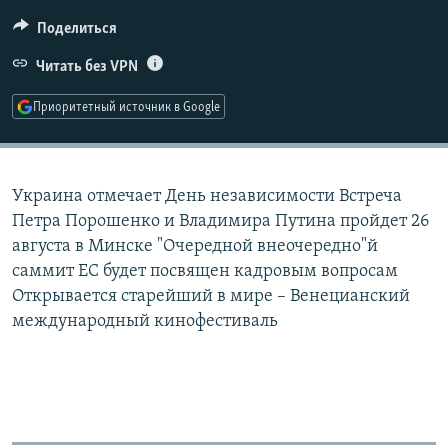
РАСПИСАНИЕ ВЕЩАНИЯ
Поделиться
ПОДПИШИТЕСЬ НА РАССЫЛКУ
Читать без VPN
СОЦИАЛЬНЫЕ СЕТИ
Приоритетный источник в Google
Украина отмечает День независимости Встреча
Петра Порошенко и Владимира Путина пройдет 26
Все сайты РСЕ/РС
августа в Минске "Очередной внеочередно"й
саммит ЕС будет посвящен кадровым вопросам
Открывается старейший в мире – Венецианский
международный кинофестиваль