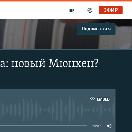
ЭФИР
Подписаться
ча: новый Мюнхен?
EMBED
able
55:00