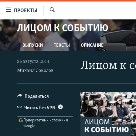
Ссылки
ПРОЕКТЫ
для
Искать
упрощенного
ЛИЦОМ К СОБЫТИЮ
ПРОГРАММЫ
доступа
ПОДКАСТЫ
Вернуться
ВЫПУСКИ
ТЕКСТЫ
ОПИСАНИЕ
АВТОРСКИЕ ПРОЕКТЫ
к
основному
ЦИТАТЫ СВОБОДЫ
26 августа 2014
Лицом к 
содержанию
МНЕНИЯ
Михаил Соколов
Вернутся
КУЛЬТУРА
к
главной
IDEL.РЕАЛИИ
Поделиться
навигации
КАВКАЗ.РЕАЛИИ
Вернутся
Читать без VPN
к
СЕВЕР.РЕАЛИИ
поиску
Приоритетный источник в
СИБИРЬ.РЕАЛИИ
Google