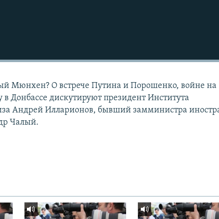
ый Мюнхен? О встрече Путина и Порошенко, войне на
у в Донбассе дискутируют президент Института
иза Андрей Илларионов, бывший замминистра иност
др Чалый.