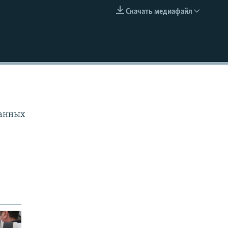
Скачать медиафайл
EMBED
ранных