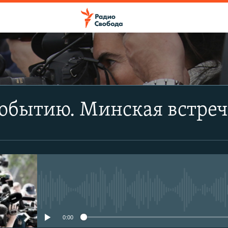
ПОДПИСАТЬСЯ
событию. Минская встре
Apple Podcasts
CastBox
Подписаться
No media source currently avail
0:00