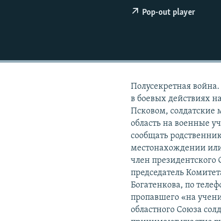
РАСПИСАНИЕ ВЕЩАНИЯ
Pop-out player
ПОДПИШИТЕСЬ НА РАССЫЛКУ
Полусекретная война.
в боевых действиях н
Псковом, солдатские 
область на военные у
сообщать родственни
местонахождении или 
член президентского С
председатель Комитет
Богатенкова, по теле
пропавшего «на учени
областного Союза сол