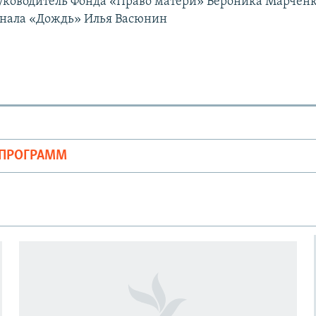
уководитель Фонда «Право матери» Вероника Марченк
анала «Дождь» Илья Васюнин
ОПРОГРАММ