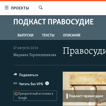
Ссылки
ПРОЕКТЫ
для
Искать
упрощенного
ПОДКАСТ ПРАВОСУДИЕ
ПРОГРАММЫ
доступа
ПОДКАСТЫ
Вернуться
ВЫПУСКИ
ТЕКСТЫ
ОПИСАНИЕ
АВТОРСКИЕ ПРОЕКТЫ
к
основному
ЦИТАТЫ СВОБОДЫ
27 августа 2014
Правосуди
содержанию
МНЕНИЯ
Марьяна Торочешникова
Вернутся
КУЛЬТУРА
к
главной
IDEL.РЕАЛИИ
Поделиться
навигации
КАВКАЗ.РЕАЛИИ
Вернутся
Читать без VPN
к
СЕВЕР.РЕАЛИИ
поиску
Приоритетный источник в
СИБИРЬ.РЕАЛИИ
Google