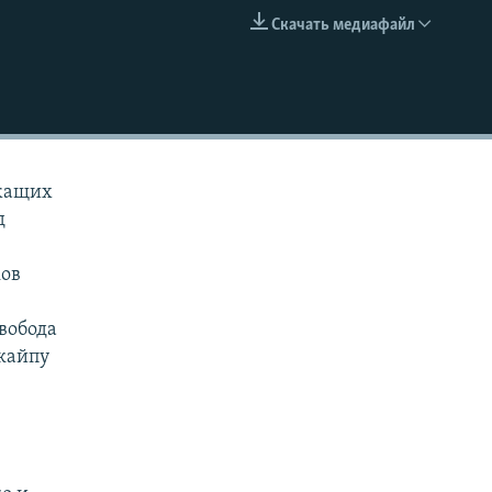
Скачать медиафайл
EMBED
ужащих
д
ков
вобода
скайпу