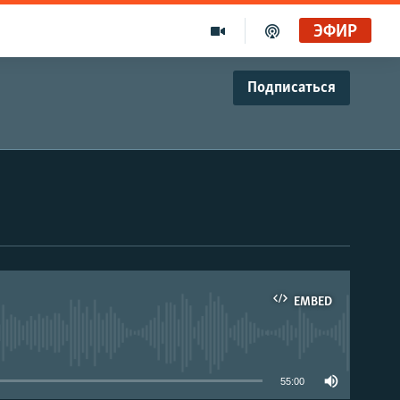
ЭФИР
Подписаться
EMBED
able
55:00