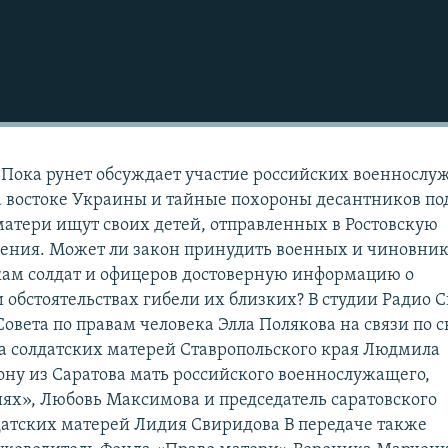
 Пока рунет обсуждает участие российских военносл
а востоке Украины и тайные похороны десантников по
матери ищут своих детей, отправленных в Ростовскую
чения. Может ли закон принудить военных и чиновни
кам солдат и офицеров достоверную информацию о
обстоятельствах гибели их близких? В студии Радио С
овета по правам человека Элла Полякова на связи по 
а солдатских матерей Ставропольского края Людмила
фону из Саратова мать российского военнослужащего,
ях», Любовь Максимова и председатель саратовского
датских матерей Лидия Свиридова В передаче также