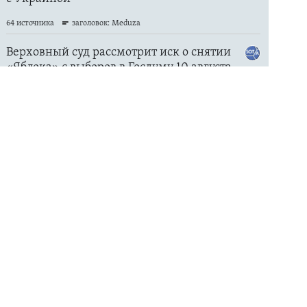
ЦИТАТЫ СВОБОДЫ
"Может ударить, как
бомба". Блогеры – о
последствиях атак на
Wildberries