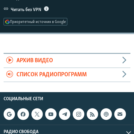
РАСПИСАНИЕ ВЕЩАНИЯ
Читать без VPN
ПОДПИШИТЕСЬ НА РАССЫЛКУ
Приоритетный источник в Google
СОЦИАЛЬНЫЕ СЕТИ
АРХИВ ВИДЕО
Все сайты РСЕ/РС
СПИСОК РАДИОПРОГРАММ
СОЦИАЛЬНЫЕ СЕТИ
РАДИО СВОБОДА