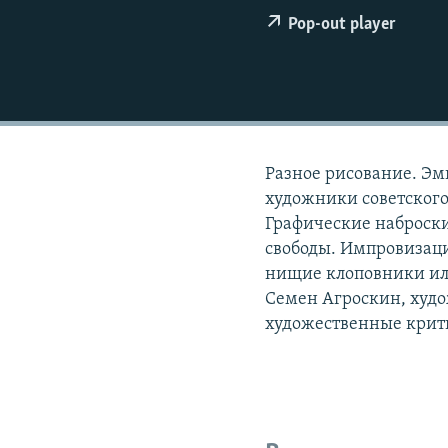
РАСПИСАНИЕ ВЕЩАНИЯ
Pop-out player
ПОДПИШИТЕСЬ НА РАССЫЛКУ
Разное рисование. Э
художники советского
Графические наброски
свободы. Импровизаци
нищие клоповники ил
Семен Агроскин, худо
художественные крити