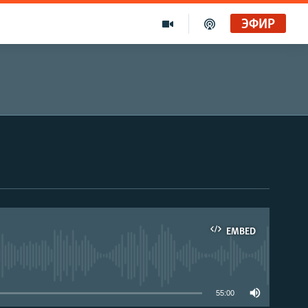
ЭФИР
EMBED
able
55:00