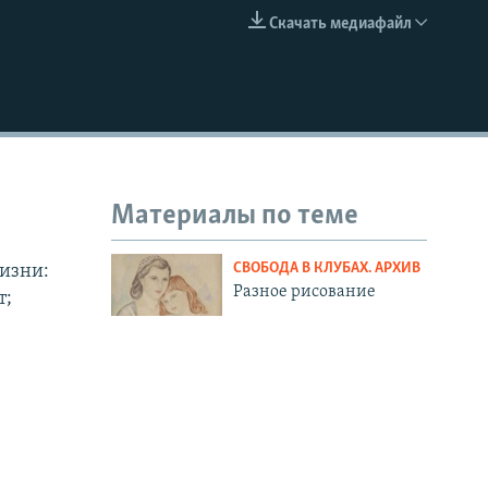
Скачать медиафайл
EMBED
Материалы по теме
СВОБОДА В КЛУБАХ. АРХИВ
жизни:
Разное рисование
т;