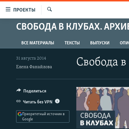
Ссылки
ПРОЕКТЫ
для
Искать
упрощенного
СВОБОДА В КЛУБАХ. АРХИ
ПРОГРАММЫ
доступа
ПОДКАСТЫ
Вернуться
ВСЕ МАТЕРИАЛЫ
ТЕКСТЫ
ВЫПУСКИ
ОПИ
АВТОРСКИЕ ПРОЕКТЫ
к
основному
ЦИТАТЫ СВОБОДЫ
31 августа 2014
Свобода в
содержанию
Елена Фанайлова
МНЕНИЯ
Вернутся
КУЛЬТУРА
к
главной
IDEL.РЕАЛИИ
Поделиться
навигации
КАВКАЗ.РЕАЛИИ
Вернутся
Читать без VPN
к
СЕВЕР.РЕАЛИИ
поиску
Приоритетный источник в
СИБИРЬ.РЕАЛИИ
Google