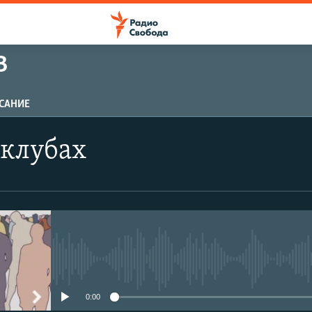
В
САНИЕ
 клубах
No media source currently avail
0:00