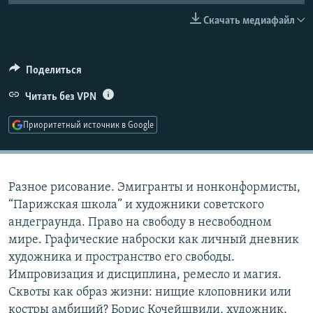
РАСПИСАНИЕ ВЕЩАНИЯ
Скачать медиафайл
ПОДПИШИТЕСЬ НА РАССЫЛКУ
Поделиться
СОЦИАЛЬНЫЕ СЕТИ
Читать без VPN
Приоритетный источник в Google
Все сайты РСЕ/РС
Разное рисование. Эмигранты и нонконформисты,
“Парижская школа” и художники советского
андеграунда. Право на свободу в несвободном
мире. Графические наброски как личный дневник
художника и пространство его свободы.
Импровизация и дисциплина, ремесло и магия.
Сквоты как образ жизни: нищие клоповники или
костры амбиций? Борис Кочейшвили, художник,