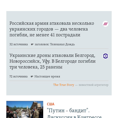
США
"Путин – бандит".
Дискуссии в Конгрессе