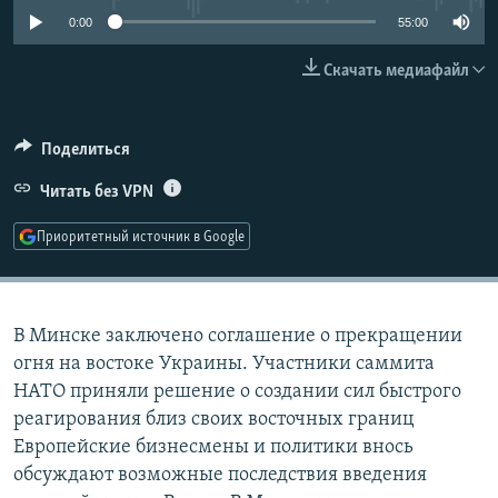
РАСПИСАНИЕ ВЕЩАНИЯ
0:00
55:00
ПОДПИШИТЕСЬ НА РАССЫЛКУ
Скачать медиафайл
СОЦИАЛЬНЫЕ СЕТИ
Поделиться
Читать без VPN
Приоритетный источник в Google
Все сайты РСЕ/РС
В Минске заключено соглашение о прекращении
огня на востоке Украины. Участники саммита
НАТО приняли решение о создании сил быстрого
реагирования близ своих восточных границ
Европейские бизнесмены и политики внось
обсуждают возможные последствия введения