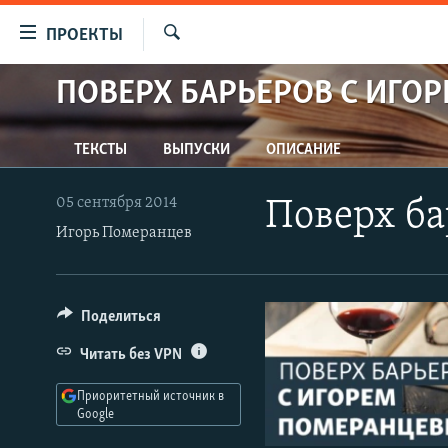
Ссылки
ПРОЕКТЫ
для
Искать
упрощенного
ПОВЕРХ БАРЬЕРОВ С ИГО
ПРОГРАММЫ
доступа
ПОДКАСТЫ
Вернуться
ТЕКСТЫ
ВЫПУСКИ
ОПИСАНИЕ
АВТОРСКИЕ ПРОЕКТЫ
к
основному
ЦИТАТЫ СВОБОДЫ
05 сентября 2014
Поверх б
содержанию
Игорь Померанцев
МНЕНИЯ
Вернутся
КУЛЬТУРА
к
главной
IDEL.РЕАЛИИ
Поделиться
навигации
КАВКАЗ.РЕАЛИИ
Вернутся
Читать без VPN
к
СЕВЕР.РЕАЛИИ
поиску
Приоритетный источник в
СИБИРЬ.РЕАЛИИ
Google