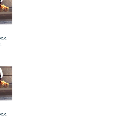
рем
ы
рем