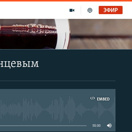
ЭФИР
анцевым
EMBED
able
55:00