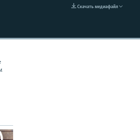
Скачать медиафайл
EMBED
е
м