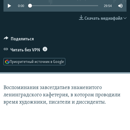
РАСПИСАНИЕ ВЕЩАНИЯ
0:00
29:54
ПОДПИШИТЕСЬ НА РАССЫЛКУ
Скачать медиафайл
СОЦИАЛЬНЫЕ СЕТИ
Поделиться
Читать без VPN
Приоритетный источник в Google
Все сайты РСЕ/РС
Воспоминания завсегдатаев знаменитого
ленинградского кафетерия, в котором проводили
время художники, писатели и диссиденты.