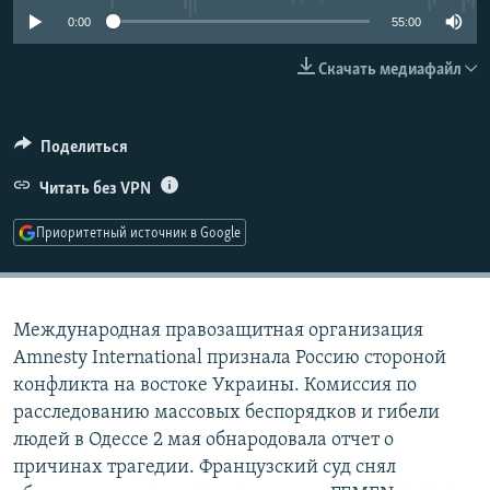
РАСПИСАНИЕ ВЕЩАНИЯ
0:00
55:00
ПОДПИШИТЕСЬ НА РАССЫЛКУ
Скачать медиафайл
СОЦИАЛЬНЫЕ СЕТИ
Поделиться
Читать без VPN
Приоритетный источник в Google
Все сайты РСЕ/РС
Международная правозащитная организация
Amnesty International признала Россию стороной
конфликта на востоке Украины. Комиссия по
расследованию массовых беспорядков и гибели
людей в Одессе 2 мая обнародовала отчет о
причинах трагедии. Французский суд снял