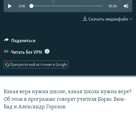
РАСПИСАНИЕ ВЕЩАНИЯ
0:00
55:00
ПОДПИШИТЕСЬ НА РАССЫЛКУ
Скачать медиафайл
СОЦИАЛЬНЫЕ СЕТИ
Поделиться
Читать без VPN
Приоритетный источник в Google
Все сайты РСЕ/РС
Какая вера нужна школе, какая школа нужна вере?
Об этом в программе говорят учителя Борис Бим-
Бад и Александр Горелов.