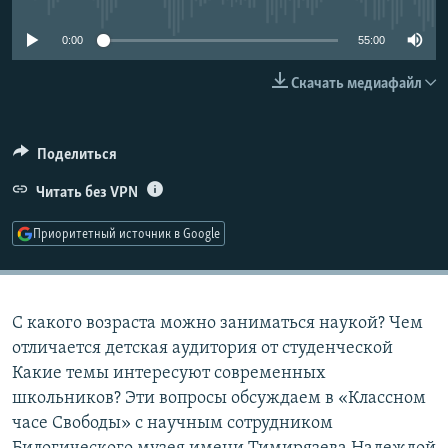
РАСПИСАНИЕ ВЕЩАНИЯ
0:00
55:00
ПОДПИШИТЕСЬ НА РАССЫЛКУ
Скачать медиафайл
СОЦИАЛЬНЫЕ СЕТИ
Поделиться
Читать без VPN
Приоритетный источник в Google
Все сайты РСЕ/РС
С какого возраста можно заниматься наукой? Чем
отличается детская аудитория от студенческой
Какие темы интересуют современных
школьников? Эти вопросы обсуждаем в «Классном
часе Свободы» с научным сотрудником